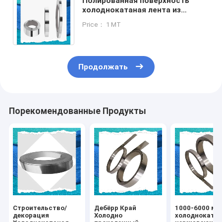
Полированная поверхность
холоднокатаная лента из
нержавеющей стали 0,1-3 мм
Price： 1 MT
6000 мм с MOQ 1 тонны
Продолжать
Порекомендованные Продукты
Строительство/
Дебёрр Край
1000-6000 мм
декорация
Холодно
холодноката