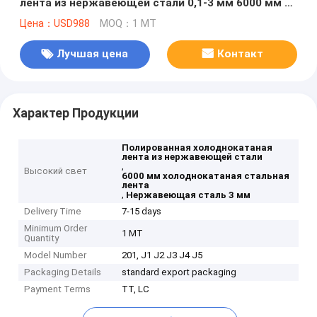
лента из нержавеющей стали 0,1-3 мм 6000 мм с
MOQ 1 тонны
Цена：USD988
MOQ：1 MT
Лучшая цена
Контакт
Характер Продукции
Полированная холоднокатаная
лента из нержавеющей стали
,
Высокий свет
6000 мм холоднокатаная стальная
лента
,
Нержавеющая сталь 3 мм
Delivery Time
7-15 days
Minimum Order
1 MT
Quantity
Model Number
201, J1 J2 J3 J4 J5
Packaging Details
standard export packaging
Payment Terms
TT, LC