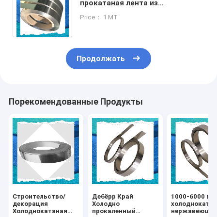
прокатаная лента из
нержавеющей стали со
Price： 1 MT
стандартной экспортной
упаковкой
Продолжать
Порекомендованные Продукты
Строительство/
Дебёрр Край
1000-6000 мм
декорация
Холодно
холодноката
Холоднокатаная
прокаленный
нержавеюща