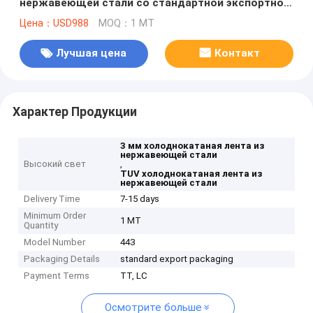
нержавеющей стали со стандартной экспортной
упаковкой
Цена：USD988
MOQ：1 MT
Лучшая цена
Контакт
Характер Продукции
3 мм холоднокатаная лента из
нержавеющей стали
Высокий свет
,
TUV холоднокатаная лента из
нержавеющей стали
Delivery Time
7-15 days
Minimum Order
1 MT
Quantity
Model Number
443
Packaging Details
standard export packaging
Payment Terms
TT, LC
Осмотрите больше