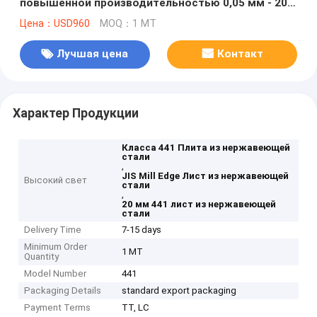
повышенной производительностью 0,05 мм - 20
мм
Цена：USD960
MOQ：1 MT
Лучшая цена
Контакт
Характер Продукции
Класса 441 Плита из нержавеющей
стали
,
JIS Mill Edge Лист из нержавеющей
Высокий свет
стали
,
20 мм 441 лист из нержавеющей
стали
Delivery Time
7-15 days
Minimum Order
1 MT
Quantity
Model Number
441
Packaging Details
standard export packaging
Payment Terms
TT, LC