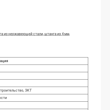
а из нержавеющей стали, штанга из 4 мм,
ация
троительство, ЭКТ
ости