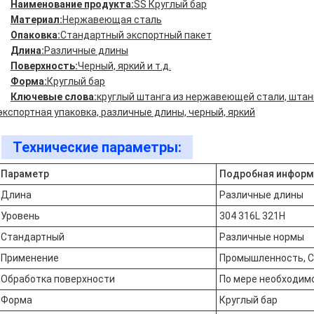
Наименование продукта:
SS Круглый бар
Материал:
Нержавеющая сталь
Опаковка:
Стандартный экспортный пакет
Длина:
Различные длины
Поверхность:
Черный, яркий и т.д.
Форма:
Круглый бар
Ключевые слова:
круглый штанга из нержавеющей стали, штанг
экспортная упаковка, различные длины, черный, яркий
Технические параметры:
Параметр
Подробная информ
Длина
Различные длины
Уровень
304 316L 321H
Стандартный
Различные нормы
Применение
Промышленность, С
Обработка поверхности
По мере необходим
Форма
Круглый бар