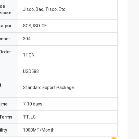
ое
Jisco, Bao, Tisco, Etc
вание
кация
SGS, ISO, CE
umber
304
Order
1TON
USD588
g
Standard Export Package
Time
7-10 days
Terms
TT, LC
lity
1000MT/Month