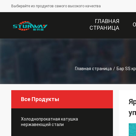
Выбирайте из продуктов самого высокого качества
ГЛАВНАЯ
СТРАНИЦА
Главная страница
/
Бар SS к
Все Продукты
Я
у
Холоднопрокатная катушка
нержавеющей стали