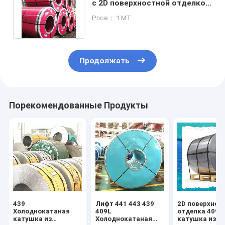
с 2D поверхностной отделкой
и толерантностью ±0,02 мм
Price： 1 MT
Продолжать
Порекомендованные Продукты
439
Лифт 441 443 439
2D поверхнос
Холоднокатаная
409L
отделка 409L
катушка из
Холоднокатаная
катушка из