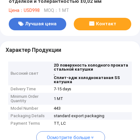
отделкой и толерантностью ±0,02 мм
Цена：USD998
MOQ：1 MT
Лучшая цена
Контакт
Характер Продукции
2D поверхность холодного проката
стальной катушки
Высокий свет
,
Сплит-эдж холоднокатаная SS
катушка
Delivery Time
7-15 days
Minimum Order
1 MT
Quantity
Model Number
443
Packaging Details
standard export packaging
Payment Terms
TT, LC
Осмотрите больше