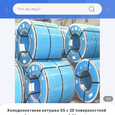
2
/
3
Холоднокатаная катушка SS с 2D поверхностной