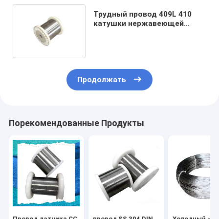
Трудный провод 409L 410
катушки нержавеющей
стали 420 430 440A 0.05-
20mm
Продолжать
Порекомендованные Продукты
Провод датчика СС
провод SS 304 DIN
Холодный -