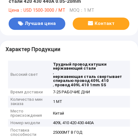
стали 420 430 440A 0.05-20mm
Цена：USD 1500-3000 / MT
MOQ：1 MT
Лучшая цена
Контакт
Характер Продукции
Трудный провод катушки
нержавеющей стали
,
Высокий свет
нержавеющая сталь свертывает
спиралью провод 409L 410
,
провод 409L 410 1mm SS
Время доставки
7-25 РАБОЧИЕ ДНИ
Количество мин
1 MT
заказа
Место
Китай
происхождения
Номер модели
409L 410 420 430 440A
Поставка
25000MT В ГОД
способности