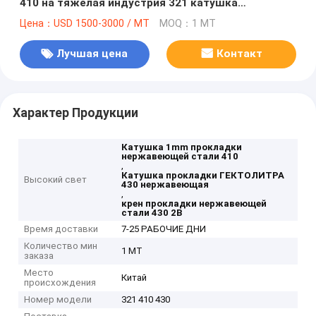
410 на тяжелая индустрия 321 катушка
прокладки ГЕКТОЛИТРА 430 2B нержавеющая
Цена：USD 1500-3000 / MT
MOQ：1 MT
Лучшая цена
Контакт
Характер Продукции
Катушка 1mm прокладки
нержавеющей стали 410
,
Катушка прокладки ГЕКТОЛИТРА
Высокий свет
430 нержавеющая
,
крен прокладки нержавеющей
стали 430 2B
Время доставки
7-25 РАБОЧИЕ ДНИ
Количество мин
1 MT
заказа
Место
Китай
происхождения
Номер модели
321 410 430